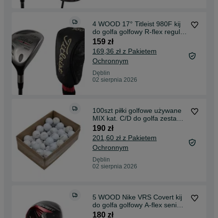
4 WOOD 17° Titleist 980F kij
do golfa golfowy R-flex regular
Pro Trajectory
159 zł
169,36 zł z Pakietem
Ochronnym
Dęblin
02 sierpnia 2026
100szt piłki golfowe używane
MIX kat. C/D do golfa zestaw
LAKEBALLS białe
190 zł
201,60 zł z Pakietem
Ochronnym
Dęblin
02 sierpnia 2026
5 WOOD Nike VRS Covert kij
do golfa golfowy A-flex senior
regulowany
180 zł