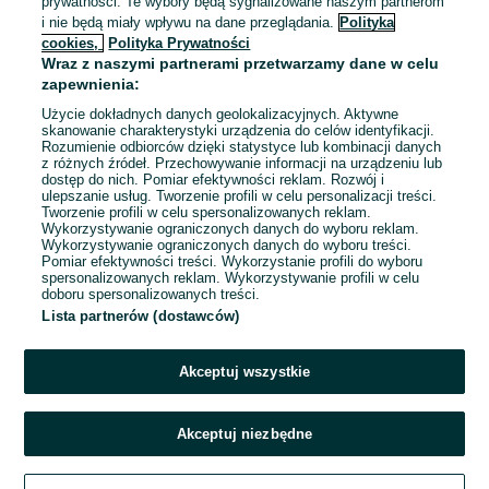
prywatności. Te wybory będą sygnalizowane naszym partnerom
106,96 zł z Pakietem
i nie będą miały wpływu na dane przeglądania.
Polityka
Ochronnym
cookies,
Polityka Prywatności
Dęblin
Wraz z naszymi partnerami przetwarzamy dane w celu
01 sierpnia 2026
zapewnienia:
Użycie dokładnych danych geolokalizacyjnych. Aktywne
skanowanie charakterystyki urządzenia do celów identyfikacji.
Rozumienie odbiorców dzięki statystyce lub kombinacji danych
1
2
3
...
7
z różnych źródeł. Przechowywanie informacji na urządzeniu lub
dostęp do nich. Pomiar efektywności reklam. Rozwój i
ulepszanie usług. Tworzenie profili w celu personalizacji treści.
Tworzenie profili w celu spersonalizowanych reklam.
Wykorzystywanie ograniczonych danych do wyboru reklam.
Wykorzystywanie ograniczonych danych do wyboru treści.
Pomiar efektywności treści. Wykorzystanie profili do wyboru
spersonalizowanych reklam. Wykorzystywanie profili w celu
doboru spersonalizowanych treści.
Lista partnerów (dostawców)
Akceptuj wszystkie
Akceptuj niezbędne
Zadzwoń / SMS