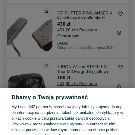
35" PUTTER PING ANSER X
kij golfowy do golfa blade
headcover klasyk
430 zł
451,20 zł z Pakietem
Ochronnym
Dęblin
Odświeżono dnia 02 sierpnia 2026
7 IRON Wilson STAFF FG
Tour M3 Forged kij golfowy do
golfa KUTY stiff
190 zł
201,60 zł z Pakietem
Ochronnym
Dbamy o Twoją prywatność
Dęblin
Odświeżono dnia 02 sierpnia 2026
My i nasi
447
partnerzy przechowujemy lub uzyskujemy dostęp
do informacji na urządzeniu, takich jak unikalne identyfikatory w
plikach cookie w celu przetwarzania danych osobowych.
Taylormade Kalea paczka
Użytkownik może zaakceptować wybory lub zarządzać nimi,
12szt piłki golfowe do golfa
damskie białe
klikając poniżej lub w dowolnym momencie na stronie polityki
99 zł