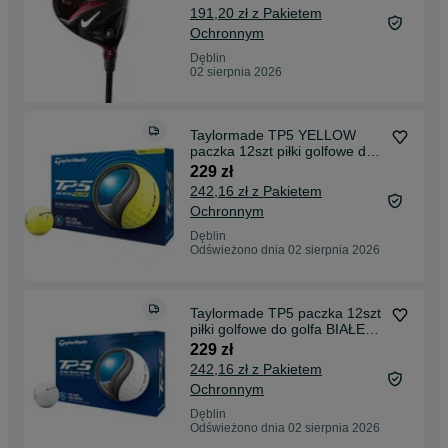
191,20 zł z Pakietem
Ochronnym
Dęblin
02 sierpnia 2026
Taylormade TP5 YELLOW
paczka 12szt piłki golfowe do
golfa ŻÓŁTE soft
229 zł
242,16 zł z Pakietem
Ochronnym
Dęblin
Odświeżono dnia 02 sierpnia 2026
Taylormade TP5 paczka 12szt
piłki golfowe do golfa BIAŁE
miękkie soft
229 zł
242,16 zł z Pakietem
Ochronnym
Dęblin
Odświeżono dnia 02 sierpnia 2026