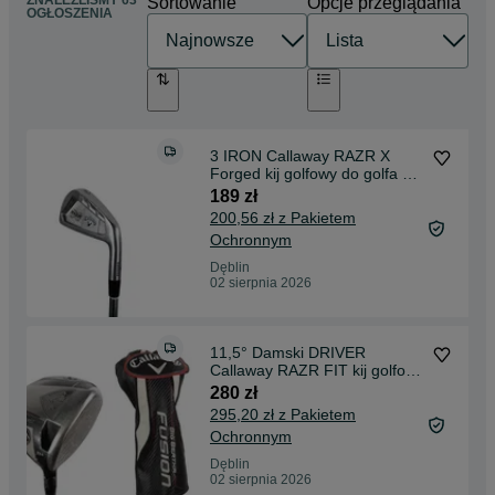
ZNALEŹLIŚMY 63
Sortowanie
Opcje przeglądania
OGŁOSZENIA
3 IRON Callaway RAZR X
Forged kij golfowy do golfa R-
flex 5.0 kuty
189 zł
200,56 zł z Pakietem
Ochronnym
Dęblin
02 sierpnia 2026
11,5° Damski DRIVER
Callaway RAZR FIT kij golfowy
do golfa W-flex
280 zł
295,20 zł z Pakietem
Ochronnym
Dęblin
02 sierpnia 2026